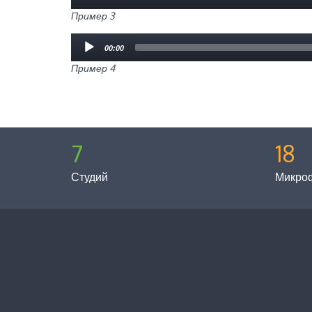
Player
Пример 3
Audio
00:00
Player
Пример 4
7
18
Студий
Микро