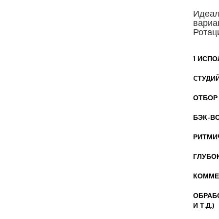
Идеал
вариа
Ротац
1 ИСП
CТУДИЙ
ОТБОР
БЭК-В
РИТМИ
ГЛУБО
КОММЕ
ОБРАБ
И Т.Д.)