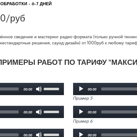
ОБРАБОТКИ - 6-7 ДНЕЙ
0/руб
лённое сведение и мастеринг радио-формата (только ручной тюнин
 нестандартные решения, саунд-дизайн) от 1000руб к любому тариф
ПРИМЕРЫ РАБОТ ПО ТАРИФУ "МАКСИ
Use
Audio
00:00
00:00
Up/Down
Player
Arrow
Пример 5
keys
Use
Audio
to
00:00
00:00
Up/Down
Player
increase
Arrow
Пример 6
or
keys
decrease
Use
Audio
to
volume.
00:00
00:00