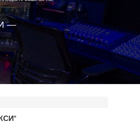
И —
КСИ"